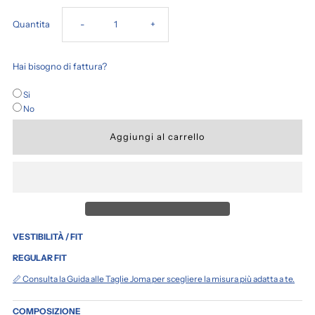
Diminuisci
Aumenta
Quantita
-
+
la
la
Hai bisogno di fattura?
quantità
quantità
Si
No
per
per
FELPA
FELPA
BIANCA
BIANCA
24.25
24.25
VESTIBILITÀ / FIT
REGULAR FIT
📏 Consulta la Guida alle Taglie Joma per scegliere la misura più adatta a te.
COMPOSIZIONE