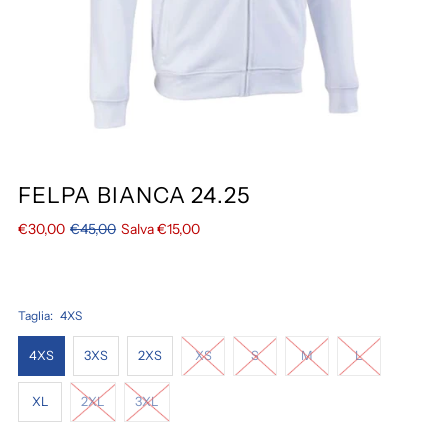
FELPA BIANCA 24.25
€30,00
€45,00
Salva €15,00
Taglia:
4XS
4XS
3XS
2XS
XS
S
M
L
XL
2XL
3XL