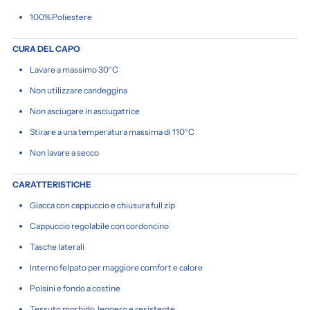
100% Poliestere
CURA DEL CAPO
Lavare a massimo 30°C
Non utilizzare candeggina
Non asciugare in asciugatrice
Stirare a una temperatura massima di 110°C
Non lavare a secco
CARATTERISTICHE
Giacca con cappuccio e chiusura full zip
Cappuccio regolabile con cordoncino
Tasche laterali
Interno felpato per maggiore comfort e calore
Polsini e fondo a costine
Tessuto morbido, leggero e resistente