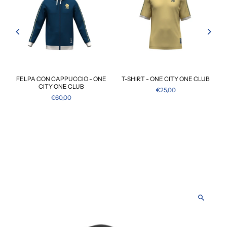
NE
FELPA CON CAPPUCCIO - ONE
T-SHIRT - ONE CITY ONE CLUB
CITY ONE CLUB
€25,00
€60,00