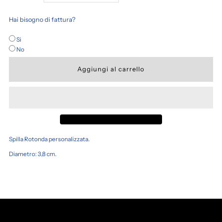
la
la
Hai bisogno di fattura?
quantità
quantità
Si
No
per
per
SPILLA
SPILLA
Spilla Rotonda personalizzata.
Diametro: 3,8 cm.