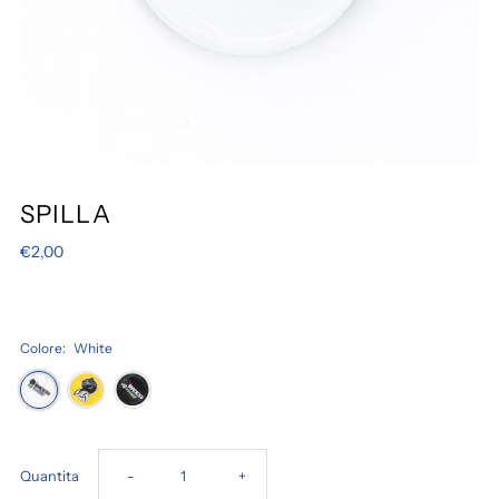
SPILLA
€2,00
Colore:
White
Diminuisci
Aumenta
Quantita
-
+