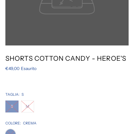
SHORTS COTTON CANDY - HEROE'S
€49,00
Esaurito
TAGLIA:
S
S
M
COLORE:
CREMA