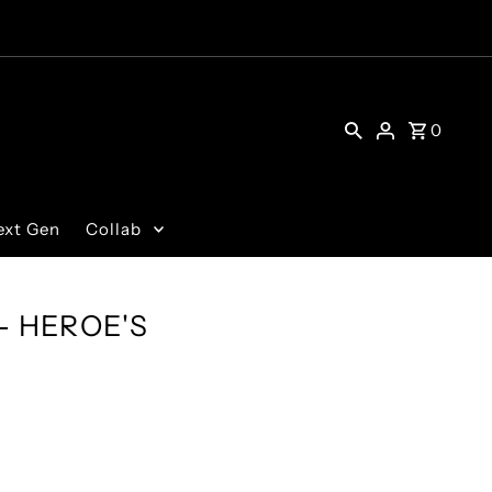
0
ext Gen
Collab
 - HEROE'S