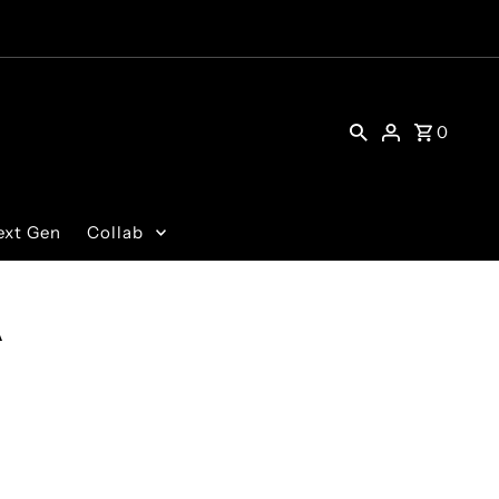
0
ext Gen
Collab
A