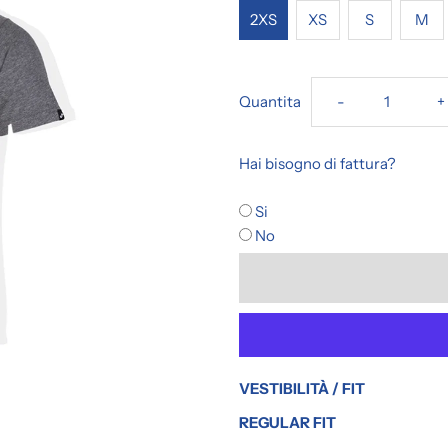
2XS
XS
S
M
Diminuisci
A
Quantita
-
+
la
l
Hai bisogno di fattura?
quantità
q
Si
No
per
p
T-
T
SHIRT
S
VESTIBILITÀ / FIT
GRIGIA
G
REGULAR FIT