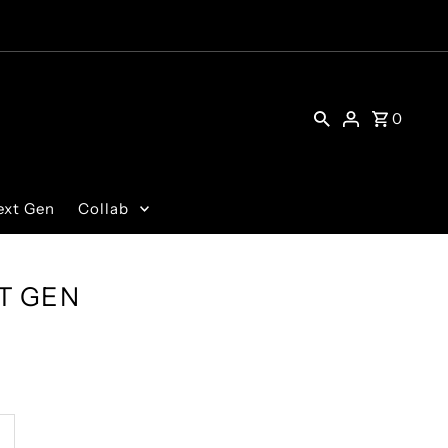
0
ext Gen
Collab
T GEN
umenta