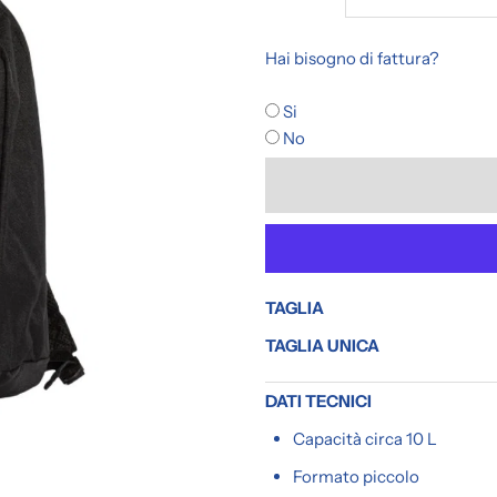
la
l
Hai bisogno di fattura?
quantità
q
Si
No
per
p
ZAINETTO
Z
NEXT
N
TAGLIA
GEN
G
TAGLIA UNICA
DATI TECNICI
Capacità circa 10 L
Formato piccolo