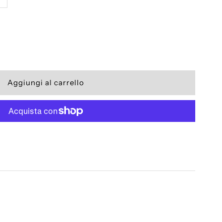
a
uantità
er
AINETTO
EXT
EN