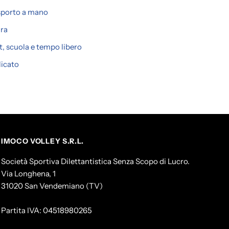
asporto a mano
ura
t, scuola e tempo libero
licato
IMOCO VOLLEY S.R.L.
Società Sportiva Dilettantistica Senza Scopo di Lucro.
Via Longhena, 1
31020 San Vendemiano (TV)
Partita IVA: 04518980265