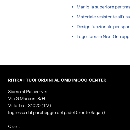
Maniglia superiore per tr
Materiale resistente all’us
Design funzionale per spor
Logo Joma e Next Gen app
RITIRA I TUOI ORDINI AL CMB IMOCO CENTER
Siamo al Palaverve:
Via G.Marconi 8/H
Villorba - 31020 (TV)
Ingresso dal parcheggio del padel (fronte Sagari)
Orari: