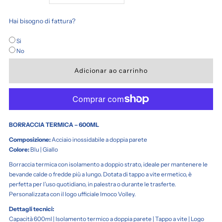
a
a
Hai bisogno di fattura?
quantidade
quantidade
Si
No
de
de
BORRACCIA
BORRACCIA
TERMICA
TERMICA
BORRACCIA TERMICA – 600ML
–
–
Composizione:
Acciaio inossidabile a doppia parete
Colore:
Blu | Giallo
600ML
600ML
Borraccia termica con isolamento a doppio strato, ideale per mantenere le
bevande calde o fredde più a lungo. Dotata di tappo a vite ermetico, è
perfetta per l’uso quotidiano, in palestra o durante le trasferte.
Personalizzata con il logo ufficiale Imoco Volley.
Dettagli tecnici:
Capacità 600ml | Isolamento termico a doppia parete | Tappo a vite | Logo