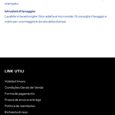
stampato
Istruzioni di lavaggio:
Lavabile in lavastoviglie | Non adatta al microonde | Si consiglia il lavaggio a
mano per una maggiore durata della stampa
LINK UTILI
Voleibol Imoco
Condições Gerais de Venda
Forma de pagamento
Prazos de envio e entrega
Politica de reembolso
Richiesta di reso