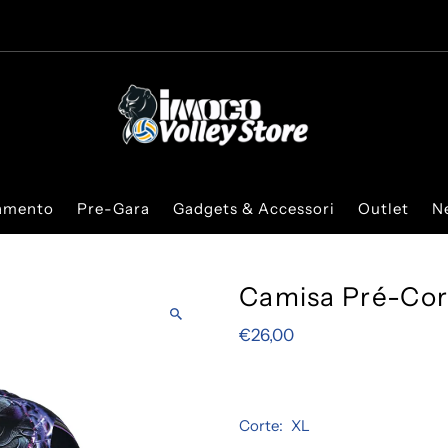
iamento
Pre-Gara
Gadgets & Accessori
Outlet
N
Camisa Pré-Cor
€26,00
Corte:
XL