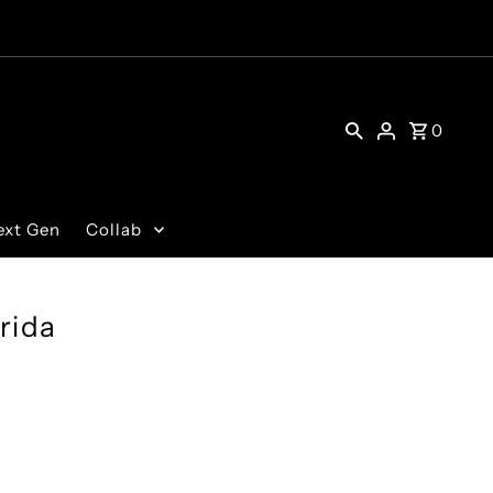
0
ext Gen
Collab
rida