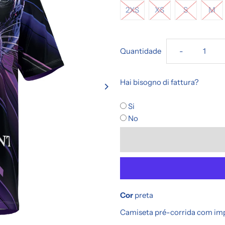
2XS
XS
S
M
Diminuir
Quantidade
-
a
Hai bisogno di fattura?
quantidade
Si
No
de
Camisa
Pré-
Cor
preta
Corrida
Camiseta pré-corrida com imp