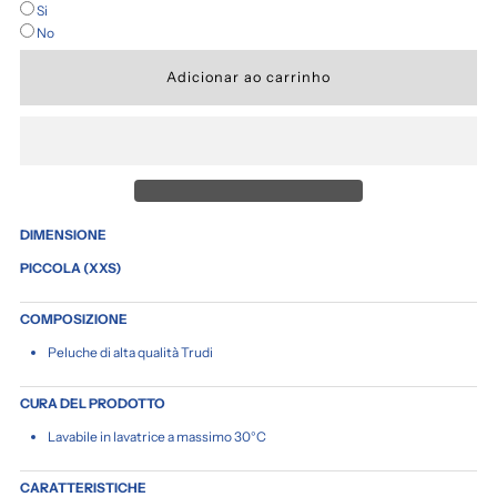
quantidade
quantidade
Si
No
de
de
PELUCHE
PELUCHE
TRUDI
TRUDI
PANTY
PANTY
DIMENSIONE
PICCOLA (XXS)
-
-
COMPOSIZIONE
TAGLIA
TAGLIA
Peluche di alta qualità Trudi
XXS
XXS
CURA DEL PRODOTTO
Lavabile in lavatrice a massimo 30°C
CARATTERISTICHE