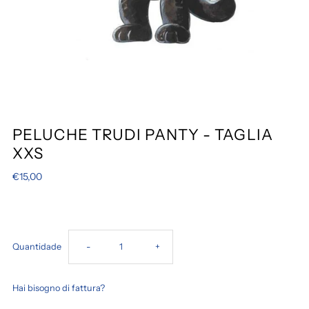
PELUCHE TRUDI PANTY - TAGLIA
XXS
€15,00
Diminuir
Aumentar
Quantidade
-
+
a
a
Hai bisogno di fattura?