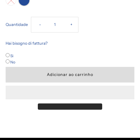
Diminuir
Aumentar
Quantidade
-
+
a
a
Hai bisogno di fattura?
quantidade
quantidade
Si
No
de
de
SWEATSPANTS
SWEATSPANTS
-
-
HEROE&#39;S
HEROE&#39;S