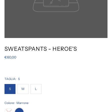
SWEATSPANTS - HEROE'S
€60,00
TAGLIA:
S
S
M
L
Colore:
Marrone