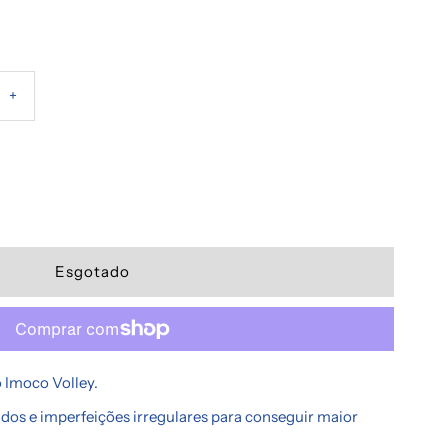
Aumentar
+
a
quantidade
de
Xícara
 Imoco Volley.
os e imperfeições irregulares para conseguir maior