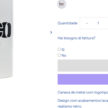
Diminuir
Quantidade
-
a
Hai bisogno di fattura?
quantidade
Si
No
de
Xícara
Caneca de metal com logotipo
Design com acabamentos lacad
realismo retro.