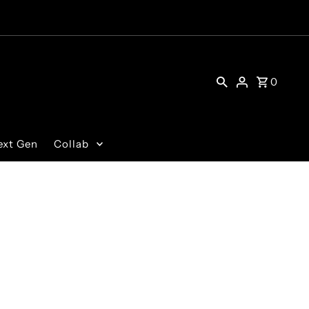
0
ext Gen
Collab